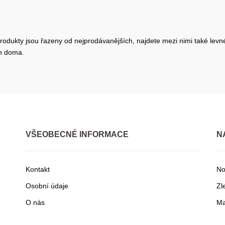
rodukty jsou řazeny od nejprodávanějších, najdete mezi nimi také levné
en doma.
VŠEOBECNÉ INFORMACE
N
Kontakt
No
Osobní údaje
Zl
O nás
Ma