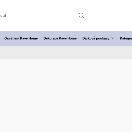
Osvětlení Kave Home
Dekorace Kave Home
Dárkové poukazy
Kategor