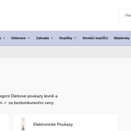
a
Dekorace
Zahrada
Doplňky
Domácí mazlíčci
Skladovky
tegorii Dárkové poukazy levně a
em ✓ za bezkonkurenční ceny.
Elektronické Poukazy