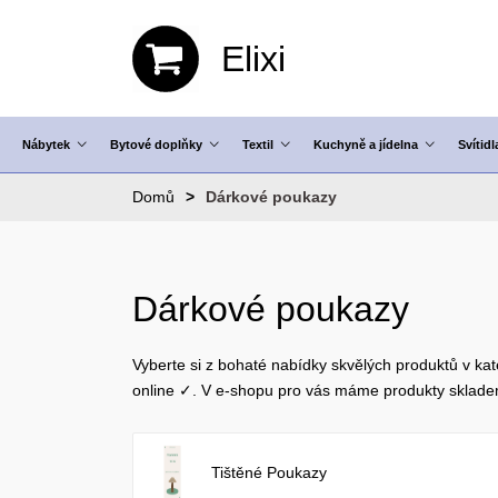
Elixi
Nábytek
Bytové doplňky
Textil
Kuchyně a jídelna
Svítidl
Domů
Dárkové poukazy
Dárkové poukazy
Vyberte si z bohaté nabídky skvělých produktů v ka
online ✓. V e-shopu pro vás máme produkty sklad
Tištěné Poukazy