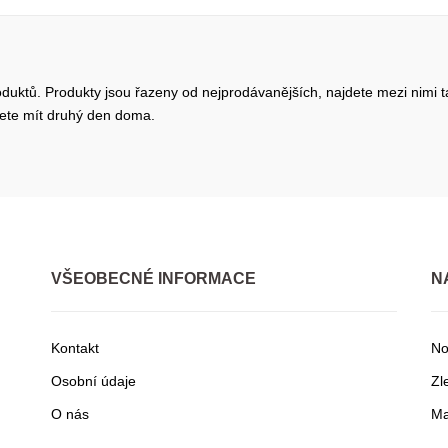
roduktů. Produkty jsou řazeny od nejprodávanějších, najdete mezi nimi t
žete mít druhý den doma.
VŠEOBECNÉ INFORMACE
N
Kontakt
No
Osobní údaje
Zl
O nás
Ma