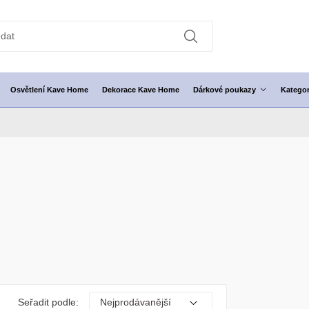
Osvětlení Kave Home
Dekorace Kave Home
Dárkové poukazy
Kategor
Seřadit podle: