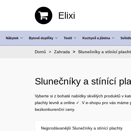
Elixi
Nábytek
Bytové doplňky
Textil
Kuchyně a jídelna
Svítidl
Domů
Zahrada
Slunečníky a stínící plach
Slunečníky a stínící pl
Vyberte si z bohaté nabídky skvělých produktů v kate
plachty levně a online ✓. V e-shopu pro vás máme
bezkonkurenční ceny.
Nejprodávanější Slunečníky a stínící plachty