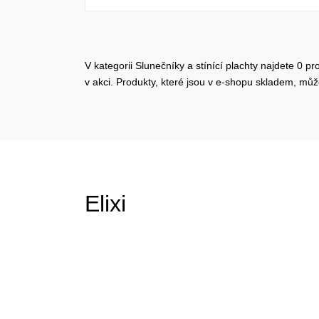
V kategorii Slunečníky a stínící plachty najdete 0 p
v akci. Produkty, které jsou v e-shopu skladem, mů
Elixi