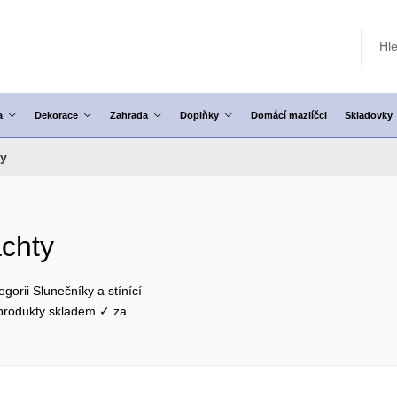
a
Dekorace
Zahrada
Doplňky
Domácí mazlíčci
Skladovky
ty
achty
gorii Slunečníky a stínící
 produkty skladem ✓ za