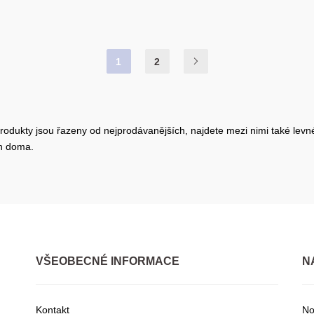
1
2
rodukty jsou řazeny od nejprodávanějších, najdete mezi nimi také levné 
en doma.
VŠEOBECNÉ INFORMACE
N
Kontakt
No