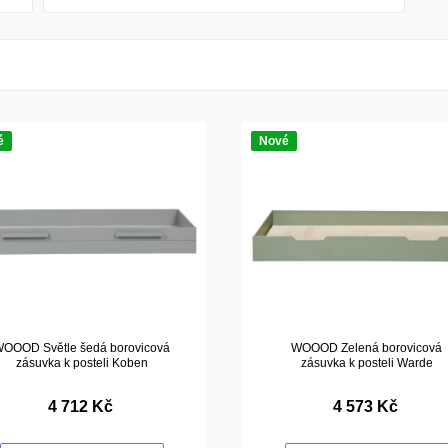
é
Nové
OOOD Světle šedá borovicová
WOOOD Zelená borovicová
zásuvka k posteli Koben
zásuvka k posteli Warde
4 712 Kč
4 573 Kč