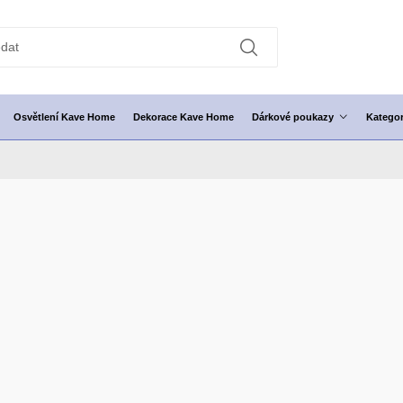
Osvětlení Kave Home
Dekorace Kave Home
Dárkové poukazy
Kategor