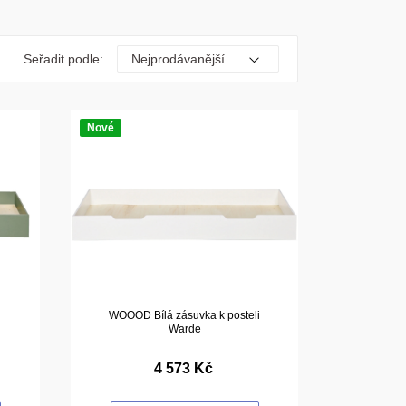
Seřadit podle:
Nové
WOOOD Bílá zásuvka k posteli
Warde
4 573 Kč