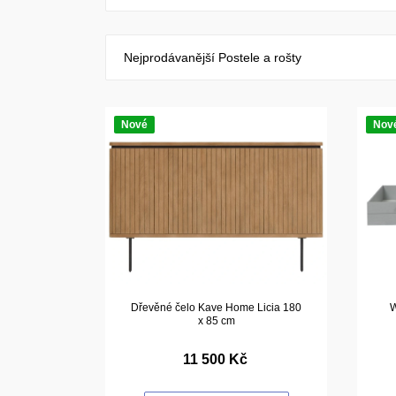
Nejprodávanější Postele a rošty
Nové
Nov
Dřevěné čelo Kave Home Licia 180
W
x 85 cm
11 500 Kč