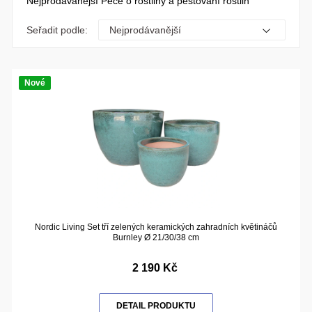
Nejprodávanější Péče o rostliny a pěstování rostlin
Seřadit podle:
Nové
Nordic Living Set tří zelených keramických zahradních květináčů
Burnley Ø 21/30/38 cm
2 190 Kč
DETAIL PRODUKTU