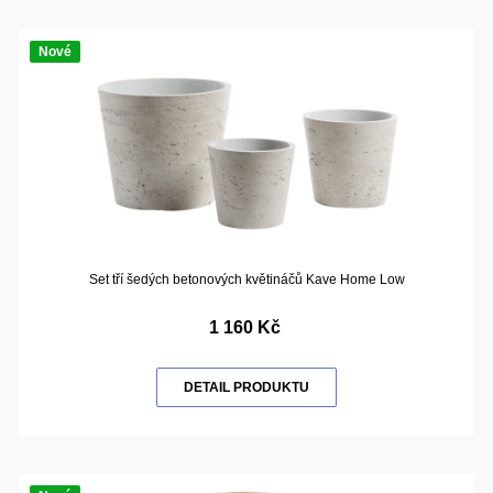
Nové
Set tří šedých betonových květináčů Kave Home Low
1 160 Kč
DETAIL PRODUKTU