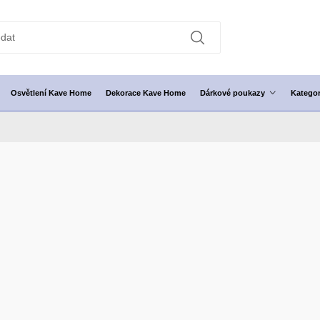
Osvětlení Kave Home
Dekorace Kave Home
Dárkové poukazy
Kategor