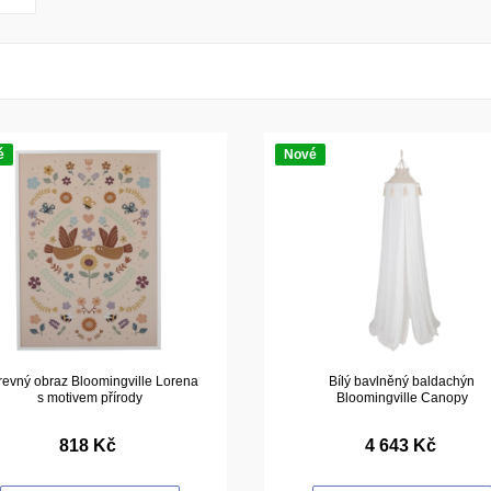
é
Nové
evný obraz Bloomingville Lorena
Bílý bavlněný baldachýn
s motivem přírody
Bloomingville Canopy
818 Kč
4 643 Kč