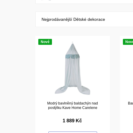
Nejprodávanější Dětské dekorace
Nové
Nov
Modrý bavlněný baldachýn nad
Bar
postýlku Kave Home Carelene
1 889 Kč