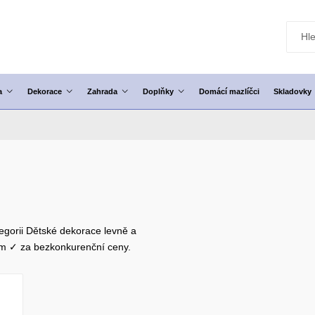
a
Dekorace
Zahrada
Doplňky
Domácí mazlíčci
Skladovky
tegorii Dětské dekorace levně a
em ✓ za bezkonkurenční ceny.