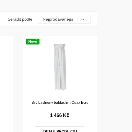
Seřadit podle:
Nové
Bílý bavlněný baldachýn Quax Ecru
1 466 Kč
DETAIL PRODUKTU