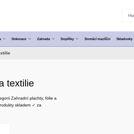
a
Dekorace
Zahrada
Doplňky
Domácí mazlíčci
Skladovky
xtilie
 textilie
gorii Zahradní plachty, fólie a
 produkty skladem ✓ za