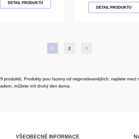
DETAIL PRODUKTU
DETAIL PRODUKTU
1
2
e 39 produktů. Produkty jsou řazeny od nejprodávanějších, najdete mezi ni
 skladem, můžete mít druhý den doma.
VŠEOBECNÉ INFORMACE
N