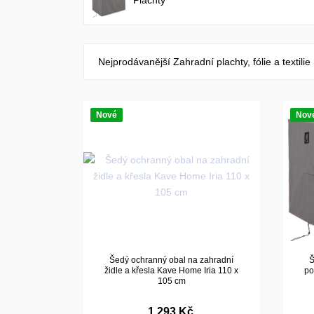
Plachty
Nejprodávanější Zahradní plachty, fólie a textilie
Nové
Nov
Šedý ochranný obal na zahradní
Š
židle a křesla Kave Home Iria 110 x
po
105 cm
1 293 Kč