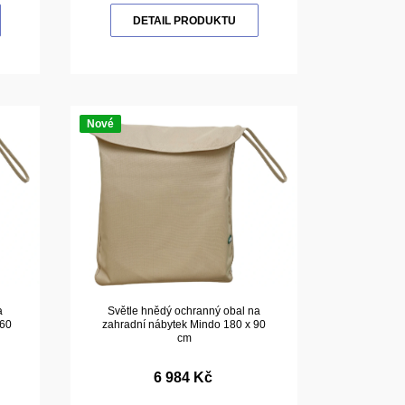
DETAIL PRODUKTU
Nové
a
Světle hnědý ochranný obal na
160
zahradní nábytek Mindo 180 x 90
cm
6 984 Kč