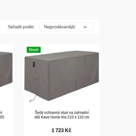
Seřadit podle:
Nové
ní
Šedý ochranný obal na zahradní
105
stůl Kave Home Iria 210 x 110 cm
1 723 Kč