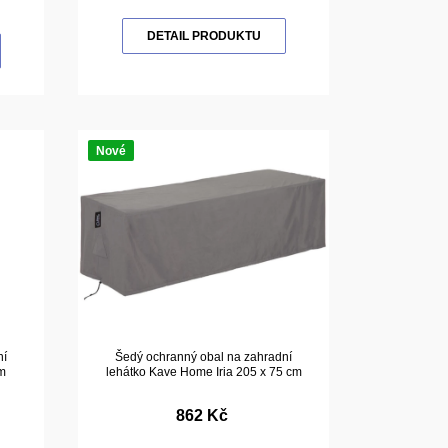
DETAIL PRODUKTU
Nové
ní
Šedý ochranný obal na zahradní
cm
lehátko Kave Home Iria 205 x 75 cm
862 Kč