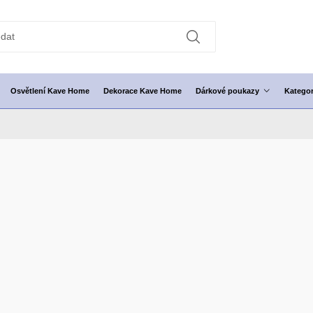
Osvětlení Kave Home
Dekorace Kave Home
Dárkové poukazy
Kategor