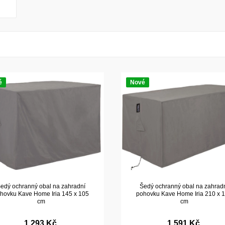
é
Nové
edý ochranný obal na zahradní
Šedý ochranný obal na zahrad
hovku Kave Home Iria 145 x 105
pohovku Kave Home Iria 210 x 
cm
cm
1 293 Kč
1 591 Kč