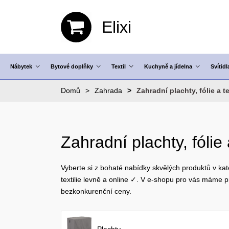
Elixi
Nábytek
Bytové doplňky
Textil
Kuchyně a jídelna
Svítidl
Domů
Zahrada
Zahradní plachty, fólie a te
Zahradní plachty, fólie a
Vyberte si z bohaté nabídky skvělých produktů v kate
textilie levně a online ✓. V e-shopu pro vás máme
bezkonkurenční ceny.