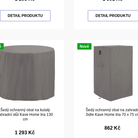
DETAIL PRODUKTU
DETAIL PRODUKTU
é
Nové
Šedý ochranný obal na kulatý
Šedý ochranný obal na zahrad
ahradní stůl Kave Home Iria 130
židle Kave Home Iria 70 x 75 
cm
862 Kč
1 293 Kč