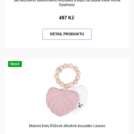
Set béžového silikonového kousátka a klipu na dudlík Kave Home
Epiphany
497 Kč
DETAIL PRODUKTU
Nové
Malomi Kids Růžové dřevěné kousátko Leaves