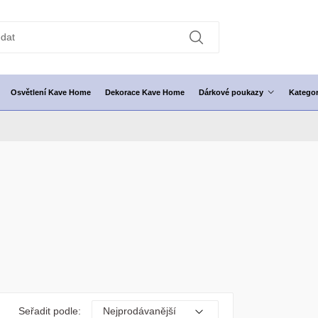
Osvětlení Kave Home
Dekorace Kave Home
Dárkové poukazy
Kategor
Seřadit podle: