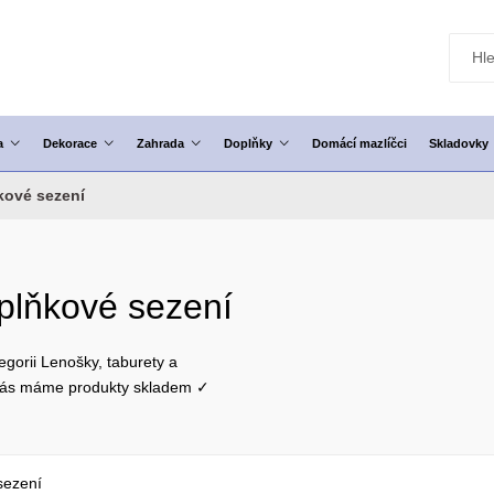
a
Dekorace
Zahrada
Doplňky
Domácí mazlíčci
Skladovky
kové sezení
oplňkové sezení
egorii Lenošky, taburety a
 vás máme produkty skladem ✓
sezení