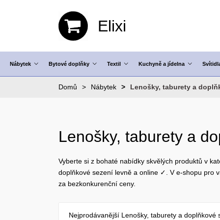
Elixi
Nábytek
Bytové doplňky
Textil
Kuchyně a jídelna
Svítidl
Domů
Nábytek
Lenošky, taburety a doplň
Lenošky, taburety a d
Vyberte si z bohaté nabídky skvělých produktů v kat
doplňkové sezení levně a online ✓. V e-shopu pro
za bezkonkurenční ceny.
Nejprodávanější Lenošky, taburety a doplňkové 