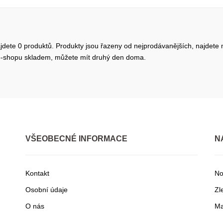
ajdete 0 produktů. Produkty jsou řazeny od nejprodávanějších, najdete 
 v e-shopu skladem, můžete mít druhý den doma.
VŠEOBECNÉ INFORMACE
N
Kontakt
No
Osobní údaje
Zl
O nás
Ma