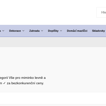
a
Dekorace
Zahrada
Doplňky
Domácí mazlíčci
Skladovky
egorii Vše pro miminko levně a
em ✓ za bezkonkurenční ceny.