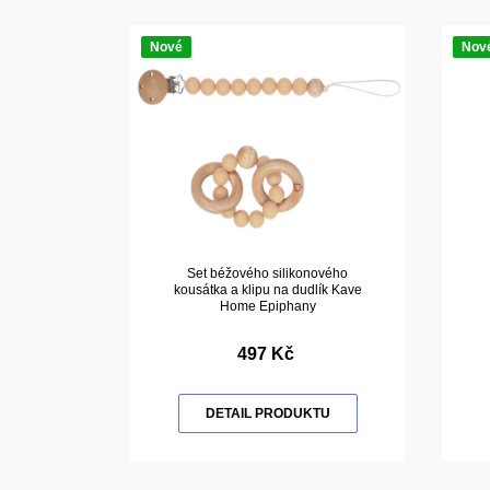
Nové
Nov
Set béžového silikonového
kousátka a klipu na dudlík Kave
Home Epiphany
497 Kč
DETAIL PRODUKTU