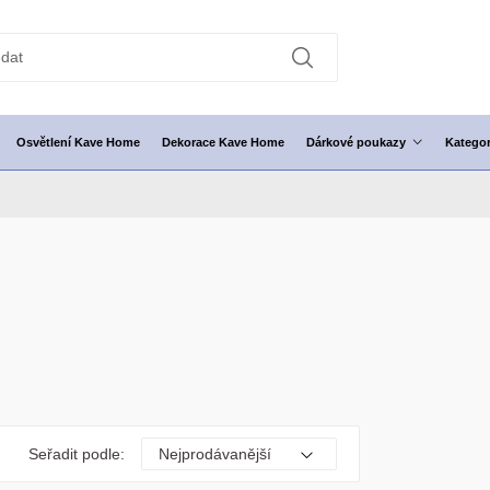
Osvětlení Kave Home
Dekorace Kave Home
Dárkové poukazy
Kategor
Seřadit podle: