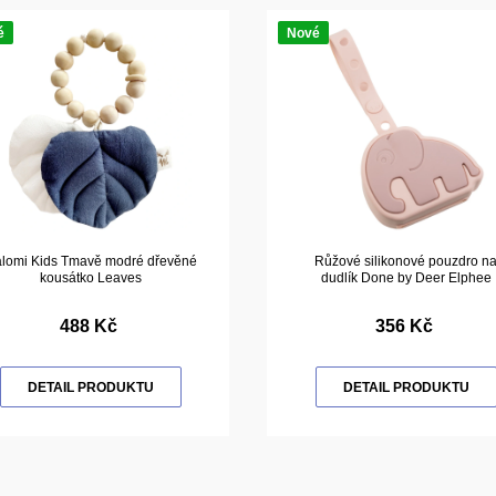
é
Nové
lomi Kids Tmavě modré dřevěné
Růžové silikonové pouzdro n
kousátko Leaves
dudlík Done by Deer Elphee
488 Kč
356 Kč
DETAIL PRODUKTU
DETAIL PRODUKTU