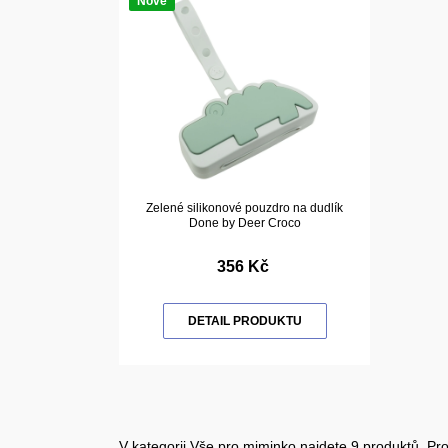
Nové
Zelené silikonové pouzdro na dudlík
Done by Deer Croco
356 Kč
DETAIL PRODUKTU
V kategorii Vše pro miminko najdete 9 produktů. Pro