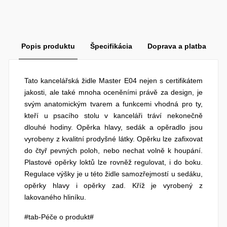
Popis produktu
Špecifikácia
Doprava a platba
Tato kancelářská židle Master E04 nejen s certifikátem
jakosti, ale také mnoha oceněními právě za design, je
svým anatomickým tvarem a funkcemi vhodná pro ty,
kteří u psacího stolu v kanceláři tráví nekonečně
dlouhé hodiny. Opěrka hlavy, sedák a opěradlo jsou
vyrobeny z kvalitní prodyšné látky. Opěrku lze zafixovat
do čtyř pevných poloh, nebo nechat volně k houpání.
Plastové opěrky loktů lze rovněž regulovat, i do boku.
Regulace výšky je u této židle samozřejmostí u sedáku,
opěrky hlavy i opěrky zad. Kříž je vyrobený z
lakovaného hliníku.
#tab-Péče o produkt#