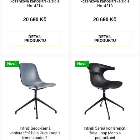
koženková kancelářská židle
koženková kancelářská židle
No. 4214
No. 4213
20 690 Kč
20 690 Kč
DETAIL
DETAIL
PRODUKTU
PRODUKTU
Nové
Nové
Infiniti Šedo-černá
Infiniti Černá konferenční
konferenční židle Pure Loop s
židle Loop Mono s
černou podnoží
područkami