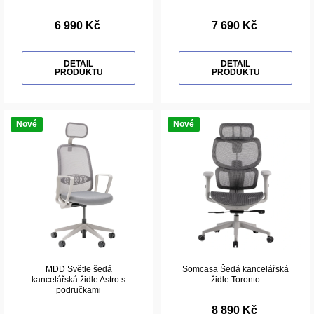
6 990 Kč
7 690 Kč
DETAIL
DETAIL
PRODUKTU
PRODUKTU
Nové
Nové
MDD Světle šedá
Somcasa Šedá kancelářská
kancelářská židle Astro s
židle Toronto
područkami
8 890 Kč