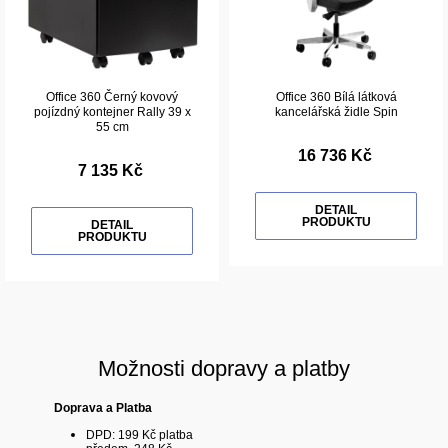
Office 360 Černý kovový
Office 360 Bílá látková
pojízdný kontejner Rally 39 x
kancelářská židle Spin
55 cm
16 736 Kč
7 135 Kč
DETAIL
PRODUKTU
DETAIL
PRODUKTU
Možnosti dopravy a platby
Doprava a Platba
DPD: 199 Kč platba