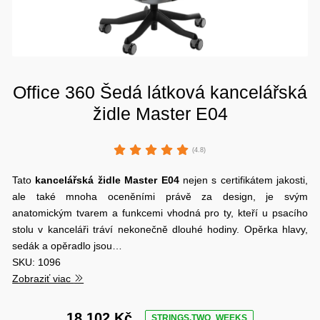
Office 360 Šedá látková kancelářská
židle Master E04
(4.8)
Tato
kancelářská židle
Master
E04
nejen s certifikátem jakosti,
ale také mnoha oceněními právě za design, je svým
anatomickým tvarem a funkcemi vhodná pro ty, kteří u psacího
stolu v kanceláři tráví nekonečně dlouhé hodiny. Opěrka hlavy,
sedák a opěradlo jsou…
SKU: 1096
Zobraziť viac
18 102 Kč
STRINGS.TWO_WEEKS