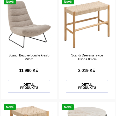
Nové
Nové
Scandi Béžové bouclé křeslo
Scandi Dřevěná lavice
Milord
Alsona 80 cm
11 990 Kč
2 019 Kč
DETAIL
DETAIL
PRODUKTU
PRODUKTU
Nové
Nové