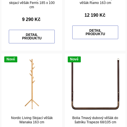
stojací věšák Ferris 185 x 100
věšák Ramo 163 cm
cm
12 190 Kč
9 290 Kč
DETAIL
PRODUKTU
DETAIL
PRODUKTU
Nové
Nové
Nordic Living Stojací věšák
Bolia Tmavý dubový věšák do
Wanaka 163 cm
šatníku Trapeze 68/105 cm